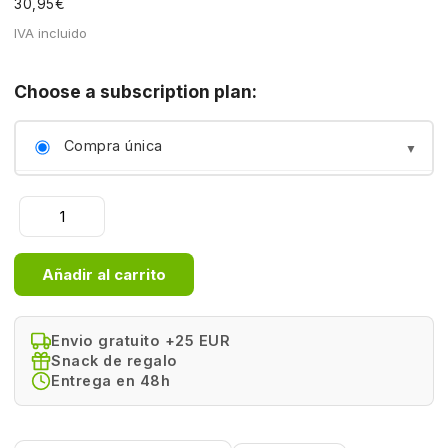
€
30,95
IVA incluido
Choose a subscription plan:
Compra única
cada semana
Lion's
cada 2 semanas
Roar:
Melena
Añadir al carrito
de
cada 3 semanas
León
|
Envio gratuito +25 EUR
cada mes
Super
Snack de regalo
Snouts
Entrega en 48h
cada 2 meses
cantidad