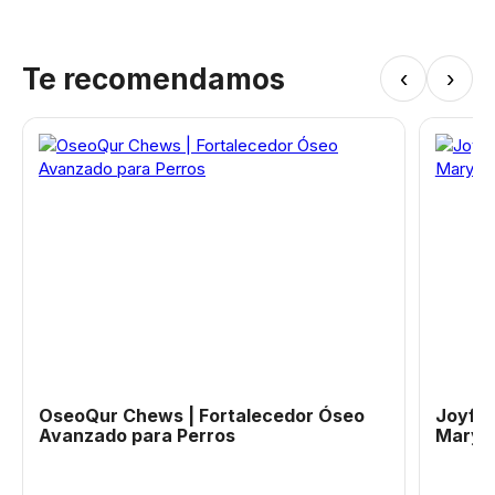
Te recomendamos
‹
›
OseoQur Chews | Fortalecedor Óseo
Joyful
Avanzado para Perros
Mary&