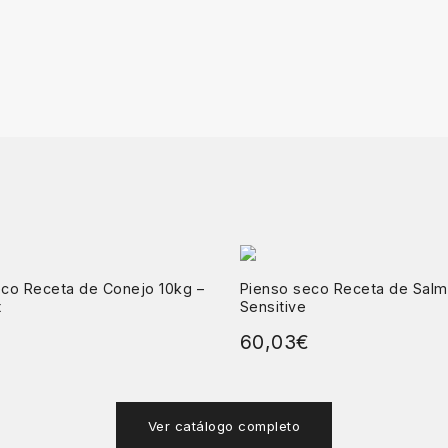
eco Receta de Conejo 10kg –
Pienso seco Receta de Salm
t
Sensitive
60,03
€
Ver catálogo completo