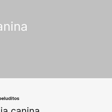
anina
peluditos
ia canina