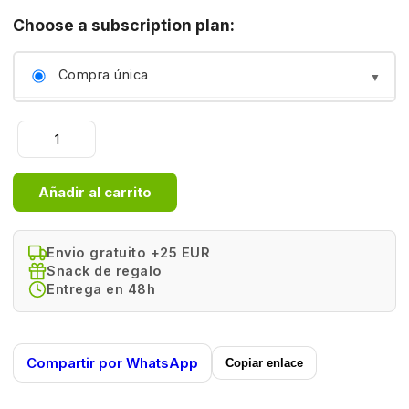
Choose a subscription plan:
Compra única
cada semana
Aceite
cada 2 semanas
de
Salmón
Añadir al carrito
Noruego
cada 3 semanas
|
Natural
Envio gratuito +25 EUR
cada mes
Greatness
Snack de regalo
(1
Entrega en 48h
cada 2 meses
Litro)
cantidad
Compartir por WhatsApp
Copiar enlace