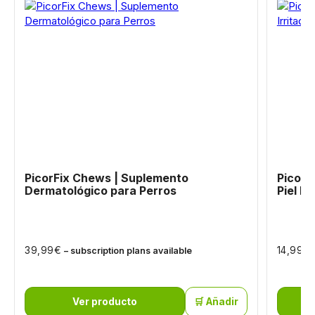
PicorFix Chews | Suplemento
PicorF
Dermatológico para Perros
Piel Ir
€
€
39,99
14,99
– subscription plans available
Ver producto
🛒 Añadir