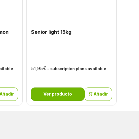
lmon
Senior light 15kg
PULSI
para 
PESO 
De 1,5
De 10 
€
51,95
ailable
– subscription plans available
€
4,70
 Añadir
Ver producto
🛒 Añadir