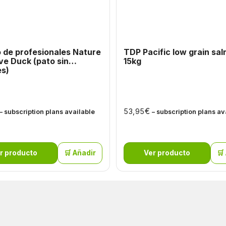
 de profesionales Nature
TDP Pacific low grain sa
ve Duck (pato sin
15kg
es)
€
53,95
– subscription plans available
– subscription plans av
r producto
🛒 Añadir
Ver producto
🛒