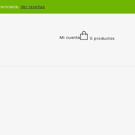
alenciana.
Ver reseñas
Mi cuenta
0 productos