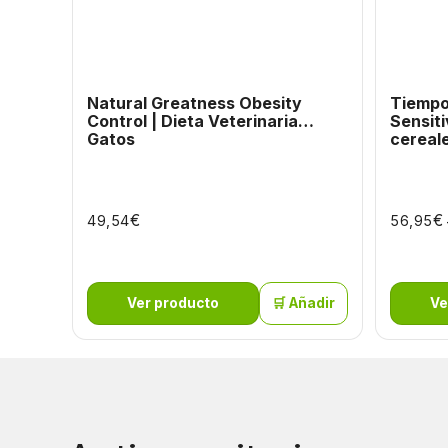
Natural Greatness Obesity
Tiempo
Control | Dieta Veterinaria
Sensiti
Gatos
cereal
€
€
49,54
56,95
Ver producto
🛒 Añadir
Ve