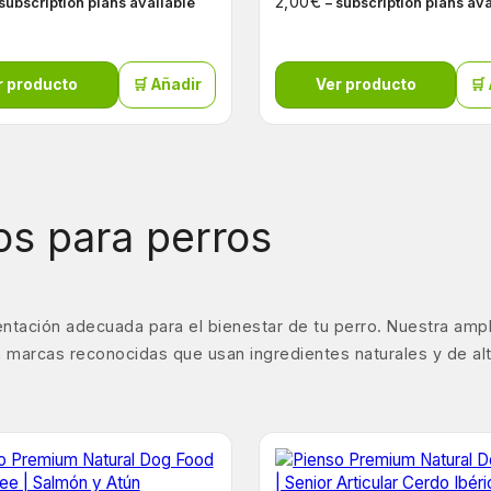
€
2,00
 subscription plans available
– subscription plans av
r producto
🛒 Añadir
Ver producto
🛒
s para perros
ntación adecuada para el bienestar de tu perro. Nuestra amp
 marcas reconocidas que usan ingredientes naturales y de alta