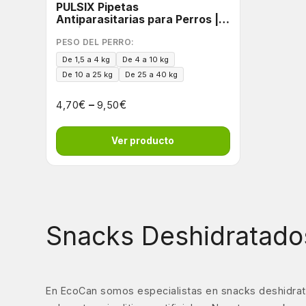
PULSIX Pipetas
Antiparasitarias para Perros |
Acción 6 en 1
PESO DEL PERRO:
De 1,5 a 4 kg
De 4 a 10 kg
De 10 a 25 kg
De 25 a 40 kg
€
–
€
4,70
9,50
Ver producto
Snacks Deshidratado
En EcoCan somos especialistas en snacks deshidrat