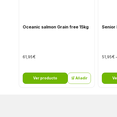
Oceanic salmon Grain free 15kg
Senior 
€
€
61,95
51,95
Ver producto
🛒 Añadir
Ve