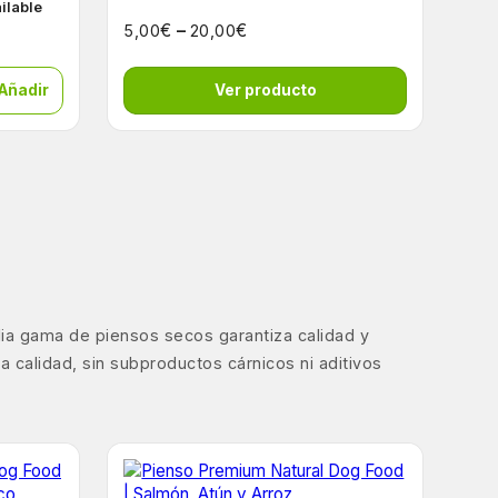
ailable
€
–
€
5,00
20,00
 Añadir
Ver producto
lia gama de piensos secos garantiza calidad y
 calidad, sin subproductos cárnicos ni aditivos