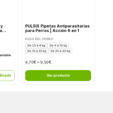
ty
PULSIX Pipetas Antiparasitarias
Natur
para Perros | Acción 6 en 1
Gastr
PESO DEL PERRO:
De 1,5 a 4 kg
De 4 a 10 kg
De 10 a 25 kg
De 25 a 40 kg
50,66
ailable
€
–
€
4,70
9,50
 Añadir
Ver producto