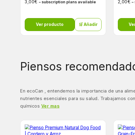
€
€
3,00
2,00
– subscription plans available
–
Ver producto
🛒 Añadir
Ve
Piensos recomendado
En ecoCan , entendemos la importancia de una alime
nutrientes esenciales para su salud. Trabajamos con
químicos
Ver mas