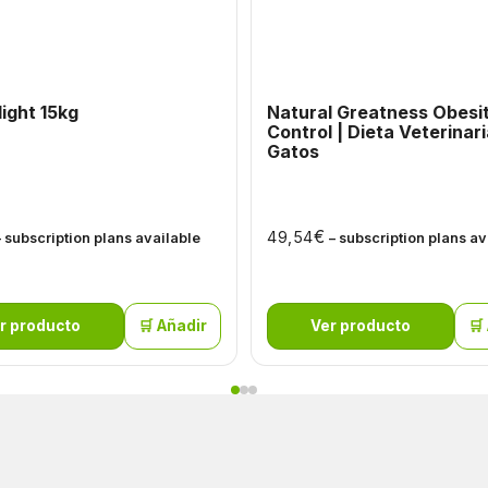
light 15kg
Natural Greatness Obesi
Control | Dieta Veterinaria
Gatos
€
49,54
– subscription plans available
– subscription plans av
r producto
🛒 Añadir
Ver producto
🛒