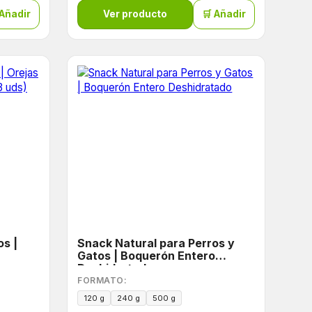
 Añadir
Ver producto
🛒 Añadir
os |
Snack Natural para Perros y
Gatos | Boquerón Entero
Deshidratado
FORMATO:
120 g
240 g
500 g