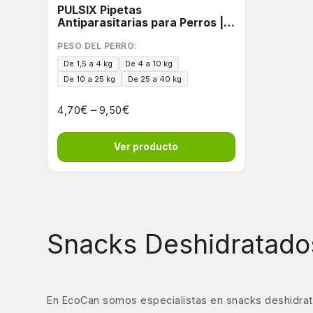
PULSIX Pipetas
Antiparasitarias para Perros |
Acción 6 en 1
PESO DEL PERRO:
De 1,5 a 4 kg
De 4 a 10 kg
De 10 a 25 kg
De 25 a 40 kg
€
–
€
4,70
9,50
Ver producto
Snacks Deshidratado
En EcoCan somos especialistas en snacks deshidrat