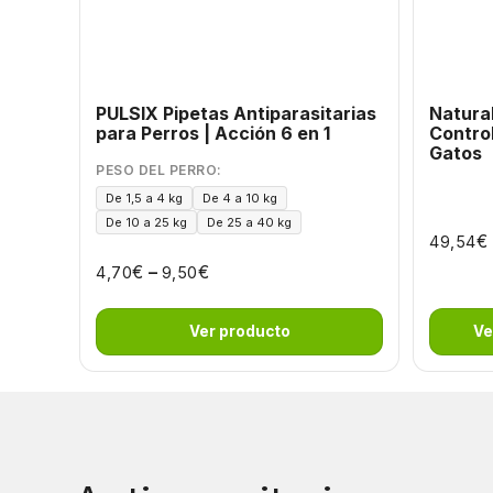
PULSIX Pipetas Antiparasitarias
Natura
para Perros | Acción 6 en 1
Control | Dieta Veterina
Gatos
PESO DEL PERRO:
De 1,5 a 4 kg
De 4 a 10 kg
De 10 a 25 kg
De 25 a 40 kg
€
49,54
€
–
€
4,70
9,50
Ver producto
Ve