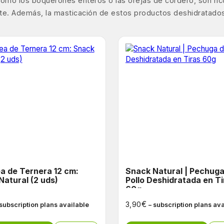
s, como los boquerones enteros o las orejas de cordero, son ri
nte. Además, la masticación de estos productos deshidratados
a de Ternera 12 cm:
Snack Natural | Pechuga de
Natural (2 uds)
Pollo Deshidratada en Ti
60g
€
3,90
 subscription plans available
– subscription plans av