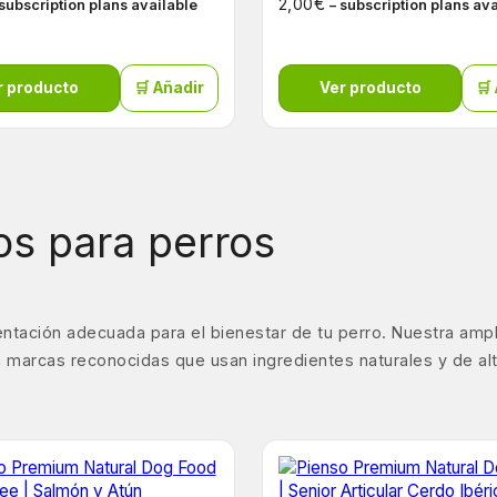
€
2,00
 subscription plans available
– subscription plans av
r producto
🛒 Añadir
Ver producto
🛒
s para perros
ntación adecuada para el bienestar de tu perro. Nuestra amp
 marcas reconocidas que usan ingredientes naturales y de alta