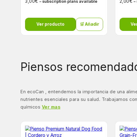
€
€
3,00
2,00
– subscription plans available
–
Ver producto
🛒 Añadir
Ve
Piensos recomendado
En ecoCan , entendemos la importancia de una alime
nutrientes esenciales para su salud. Trabajamos con
químicos
Ver mas