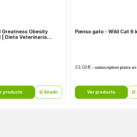
l Greatness Obesity
Pienso gato - Wild Cat 6 
ria
€
53,00
– subscription plans av
r producto
🛒 Añadir
Ver producto
🛒