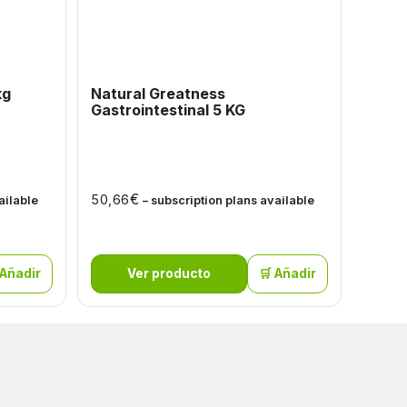
kg
Natural Greatness
TDP P
Gastrointestinal 5 KG
15kg
€
50,66
53,95
ailable
– subscription plans available
 Añadir
Ver producto
🛒 Añadir