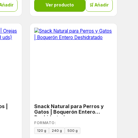
 Añadir
Ver producto
🛒 Añadir
os |
Snack Natural para Perros y
Gatos | Boquerón Entero
Deshidratado
FORMATO:
120 g
240 g
500 g