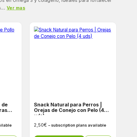
cos en Omega 3 y colágeno, ideales para fortalecer
...
Ver mas
Snack Natural para Perros |
ras
Orejas de Conejo con Pelo (4
uds)
€
2,50
ailable
– subscription plans available