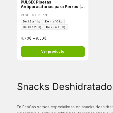
PULSIX Pipetas
Antiparasitarias para Perros |
Acción 6 en 1
PESO DEL PERRO:
De 1,5 a 4 kg
De 4 a 10 kg
De 10 a 25 kg
De 25 a 40 kg
€
–
€
4,70
9,50
Ver producto
Snacks Deshidratado
En EcoCan somos especialistas en snacks deshidrat