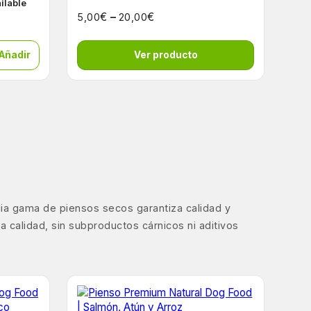
ailable
€
–
€
5,00
20,00
 Añadir
Ver producto
lia gama de piensos secos garantiza calidad y
 calidad, sin subproductos cárnicos ni aditivos