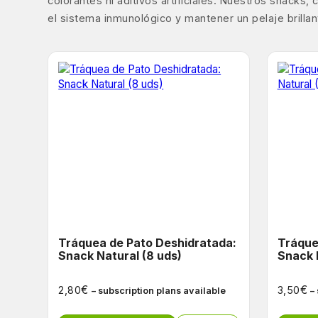
colorantes ni aditivos artificiales. Nuestros snack
el sistema inmunológico y mantener un pelaje brilla
Tráquea de Pato Deshidratada:
Tráque
Snack Natural (8 uds)
Snack 
€
€
2,80
3,50
– subscription plans available
–