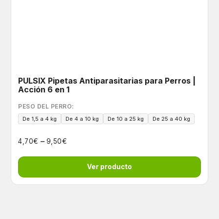
PULSIX Pipetas Antiparasitarias para Perros |
Acción 6 en 1
PESO DEL PERRO:
De 1,5 a 4 kg
De 4 a 10 kg
De 10 a 25 kg
De 25 a 40 kg
–
€
€
4,70
9,50
Ver producto