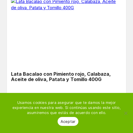
Lata Bacalao con Pimiento rojo, Calabaza,
Aceite de oliva, Patata y Tomillo 400G
€
3,99
– subscription plans available
Usamos cookies para asegurar que te damos la mejor
experiencia en nuestra web. Si continúas usando este sitio,
Ver producto
🛒 Añadir
asumiremos que estás de acuerdo con ello.
Aceptar