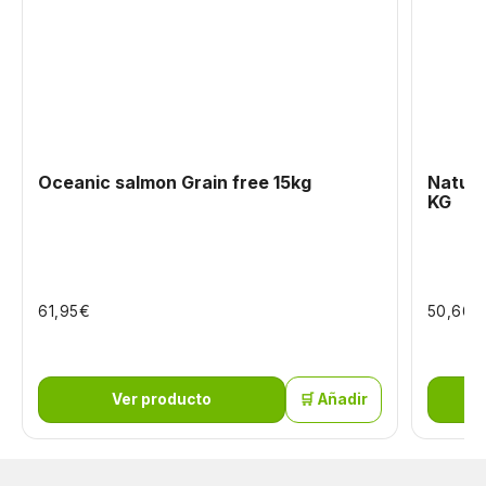
Oceanic salmon Grain free 15kg
Natura
KG
€
€
61,95
50,66
Ver producto
🛒 Añadir