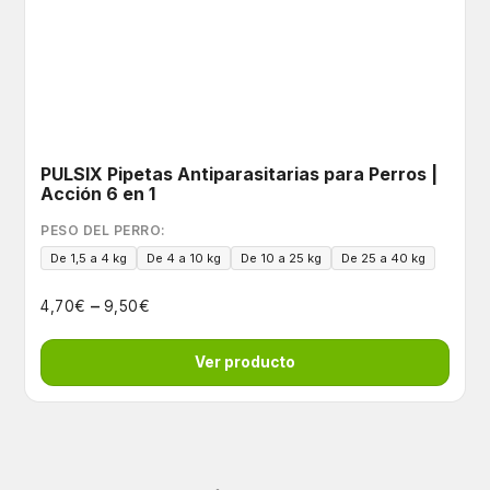
PULSIX Pipetas Antiparasitarias para Perros |
Acción 6 en 1
PESO DEL PERRO:
De 1,5 a 4 kg
De 4 a 10 kg
De 10 a 25 kg
De 25 a 40 kg
–
€
€
4,70
9,50
Ver producto