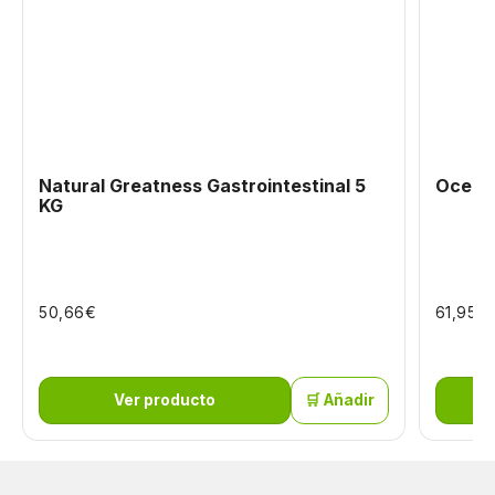
Natural Greatness Gastrointestinal 5
Oceani
KG
€
€
50,66
61,95
Ver producto
🛒 Añadir