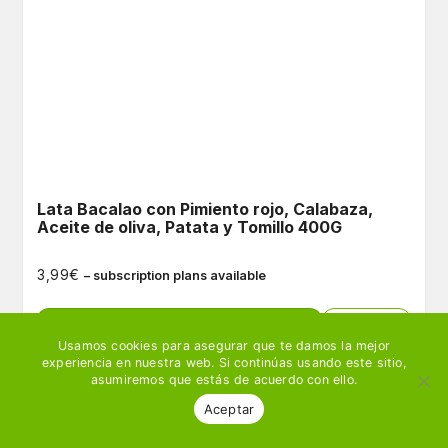
Lata Bacalao con Pimiento rojo, Calabaza,
Aceite de oliva, Patata y Tomillo 400G
€
3,99
– subscription plans available
Ver producto
🛒 Añadir
Usamos cookies para asegurar que te damos la mejor
experiencia en nuestra web. Si continúas usando este sitio,
asumiremos que estás de acuerdo con ello.
Aceptar