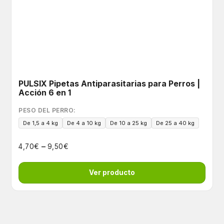
PULSIX Pipetas Antiparasitarias para Perros |
Acción 6 en 1
PESO DEL PERRO:
De 1,5 a 4 kg
De 4 a 10 kg
De 10 a 25 kg
De 25 a 40 kg
–
€
€
4,70
9,50
Ver producto