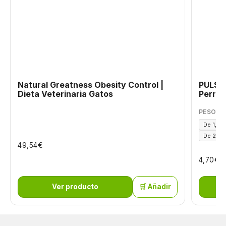
Natural Greatness Obesity Control |
PULSIX
Dieta Veterinaria Gatos
Perros
PESO DE
De 1,5 a
De 25 a
€
49,54
€
4,70
Ver producto
🛒 Añadir