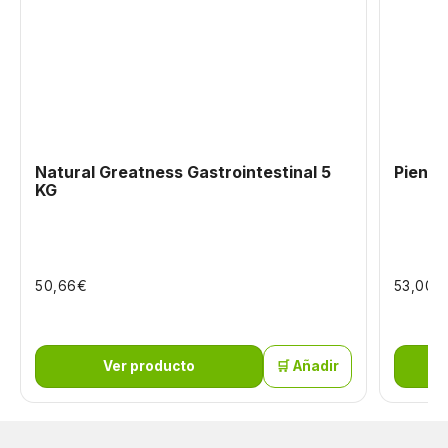
Natural Greatness Gastrointestinal 5
Pienso
KG
€
€
50,66
53,00
Ver producto
🛒 Añadir