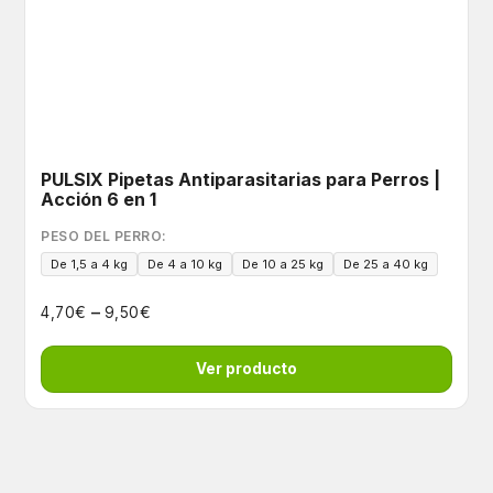
PULSIX Pipetas Antiparasitarias para Perros |
Acción 6 en 1
PESO DEL PERRO:
De 1,5 a 4 kg
De 4 a 10 kg
De 10 a 25 kg
De 25 a 40 kg
–
€
€
4,70
9,50
Ver producto