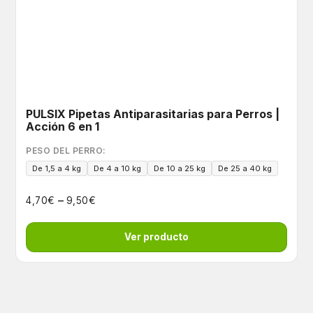
PULSIX Pipetas Antiparasitarias para Perros |
Acción 6 en 1
PESO DEL PERRO:
De 1,5 a 4 kg
De 4 a 10 kg
De 10 a 25 kg
De 25 a 40 kg
–
€
€
4,70
9,50
Ver producto