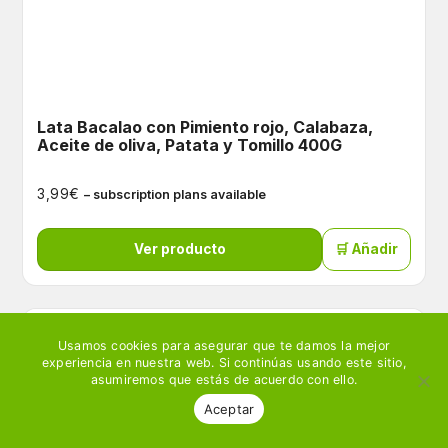
Lata Bacalao con Pimiento rojo, Calabaza,
Aceite de oliva, Patata y Tomillo 400G
€
3,99
– subscription plans available
Ver producto
🛒 Añadir
Usamos cookies para asegurar que te damos la mejor
experiencia en nuestra web. Si continúas usando este sitio,
asumiremos que estás de acuerdo con ello.
Aceptar