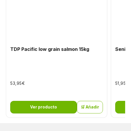
TDP Pacific low grain salmon 15kg
Senior 
€
€
53,95
51,95
Ver producto
🛒 Añadir