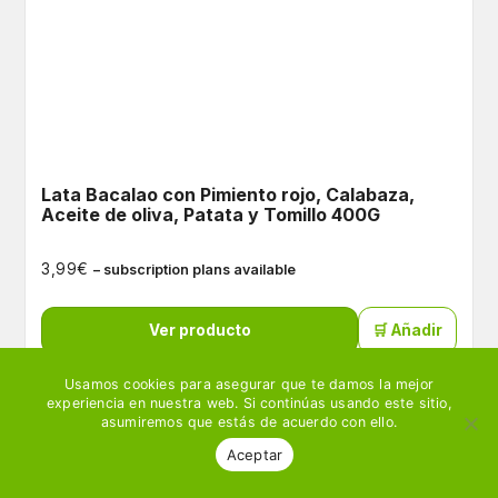
Lata Bacalao con Pimiento rojo, Calabaza,
Aceite de oliva, Patata y Tomillo 400G
€
3,99
– subscription plans available
Ver producto
🛒 Añadir
Usamos cookies para asegurar que te damos la mejor
experiencia en nuestra web. Si continúas usando este sitio,
asumiremos que estás de acuerdo con ello.
Aceptar