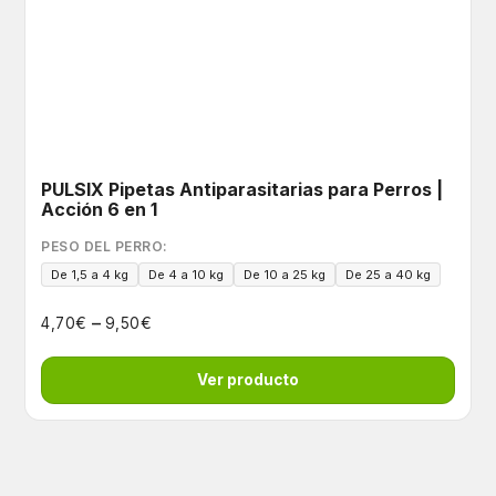
PULSIX Pipetas Antiparasitarias para Perros |
Acción 6 en 1
PESO DEL PERRO:
De 1,5 a 4 kg
De 4 a 10 kg
De 10 a 25 kg
De 25 a 40 kg
–
€
€
4,70
9,50
Ver producto