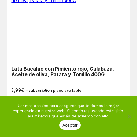
Lata Bacalao con Pimiento rojo, Calabaza,
Aceite de oliva, Patata y Tomillo 400G
€
3,99
– subscription plans available
Usamos cookies para asegurar que te damos la mejor
Ver producto
🛒 Añadir
experiencia en nuestra web. Si continúas usando este sitio,
asumiremos que estás de acuerdo con ello.
Aceptar