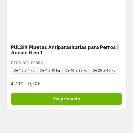
PULSIX Pipetas Antiparasitarias para Perros |
Acción 6 en 1
PESO DEL PERRO:
De 1,5 a 4 kg
De 4 a 10 kg
De 10 a 25 kg
De 25 a 40 kg
–
€
€
4,70
9,50
Ver producto