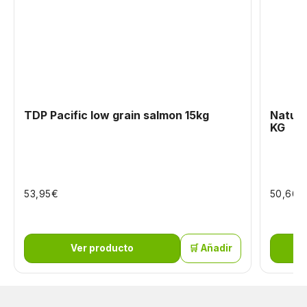
TDP Pacific low grain salmon 15kg
Natura
KG
€
€
53,95
50,66
Ver producto
🛒 Añadir