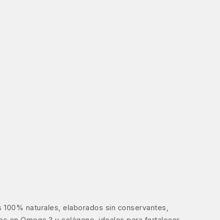
 100% naturales, elaborados sin conservantes,
cos en Omega 3 y colágeno, ideales para fortalecer