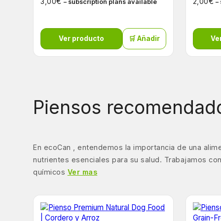
€
€
3,00
2,00
– subscription plans available
–
Ver producto
🛒 Añadir
Ve
Piensos recomendado
En ecoCan , entendemos la importancia de una alime
nutrientes esenciales para su salud. Trabajamos con
químicos
Ver mas