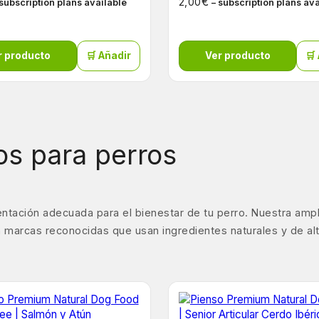
€
2,00
 subscription plans available
– subscription plans av
r producto
🛒 Añadir
Ver producto
🛒
s para perros
ntación adecuada para el bienestar de tu perro. Nuestra amp
 marcas reconocidas que usan ingredientes naturales y de alta