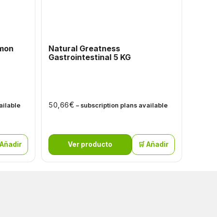
lmon
Natural Greatness
PULSI
Gastrointestinal 5 KG
para 
PESO 
De 1,5
De 10 
€
50,66
ailable
– subscription plans available
€
4,70
 Añadir
Ver producto
🛒 Añadir