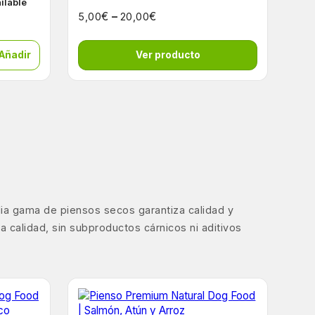
ailable
€
–
€
5,00
20,00
 Añadir
Ver producto
lia gama de piensos secos garantiza calidad y
 calidad, sin subproductos cárnicos ni aditivos