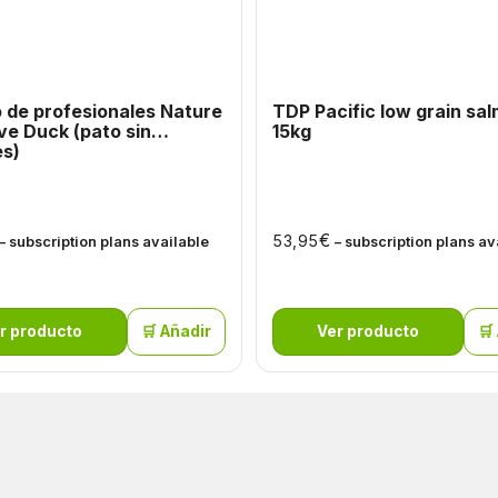
 de profesionales Nature
TDP Pacific low grain sa
ve Duck (pato sin
15kg
es)
€
53,95
– subscription plans available
– subscription plans av
r producto
🛒 Añadir
Ver producto
🛒