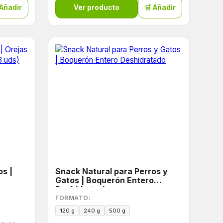
 Añadir
Ver producto
🛒 Añadir
os |
Snack Natural para Perros y
Gatos | Boquerón Entero
Deshidratado
FORMATO:
120 g
240 g
500 g