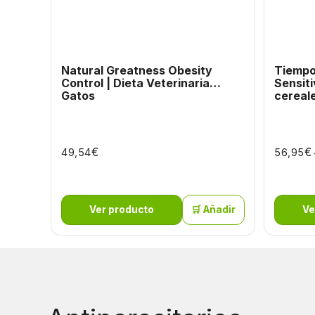
Natural Greatness Obesity
Tiempo
Control | Dieta Veterinaria
Sensiti
Gatos
cereal
€
€
49,54
56,95
Ver producto
🛒 Añadir
Ve