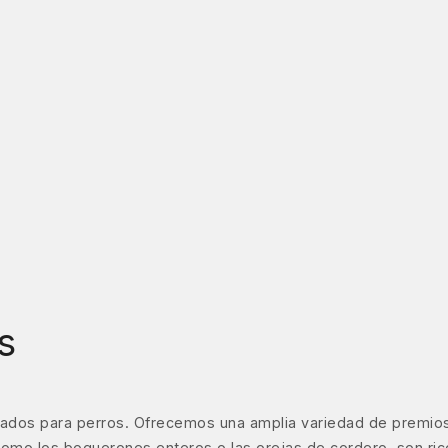
s
ados para perros. Ofrecemos una amplia variedad de premios
s, como los boquerones enteros o las orejas de cordero, son ri