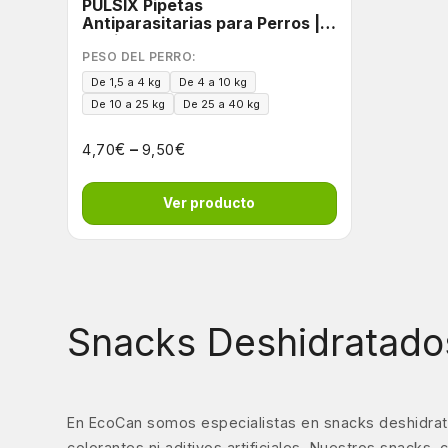
PULSIX Pipetas
Antiparasitarias para Perros |
Acción 6 en 1
PESO DEL PERRO:
De 1,5 a 4 kg
De 4 a 10 kg
De 10 a 25 kg
De 25 a 40 kg
€
–
€
4,70
9,50
Ver producto
Snacks Deshidratado
En EcoCan somos especialistas en snacks deshidrat
colorantes ni aditivos artificiales. Nuestros snack