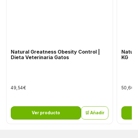
Natural Greatness Obesity Control |
Natura
Dieta Veterinaria Gatos
KG
€
€
49,54
50,66
Ver producto
🛒 Añadir