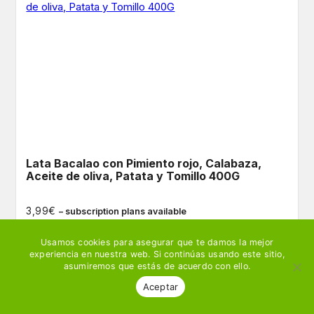
Lata Bacalao con Pimiento rojo, Calabaza,
Aceite de oliva, Patata y Tomillo 400G
€
3,99
– subscription plans available
Usamos cookies para asegurar que te damos la mejor
Ver producto
🛒 Añadir
experiencia en nuestra web. Si continúas usando este sitio,
asumiremos que estás de acuerdo con ello.
Aceptar