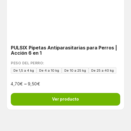
PULSIX Pipetas Antiparasitarias para Perros |
Acción 6 en 1
PESO DEL PERRO:
De 1,5 a 4 kg
De 4 a 10 kg
De 10 a 25 kg
De 25 a 40 kg
–
€
€
4,70
9,50
Ver producto