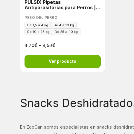
PULSIX Pipetas
Antiparasitarias para Perros |
Acción 6 en 1
PESO DEL PERRO:
De 1,5 a 4 kg
De 4 a 10 kg
De 10 a 25 kg
De 25 a 40 kg
€
–
€
4,70
9,50
Ver producto
Snacks Deshidratado
En EcoCan somos especialistas en snacks deshidrat