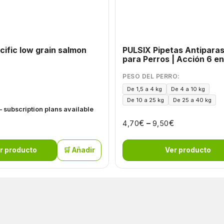
ific low grain salmon
PULSIX Pipetas Antiparas
para Perros | Acción 6 en
PESO DEL PERRO:
De 1,5 a 4 kg
De 4 a 10 kg
De 10 a 25 kg
De 25 a 40 kg
– subscription plans available
€
–
€
4,70
9,50
r producto
🛒 Añadir
Ver producto