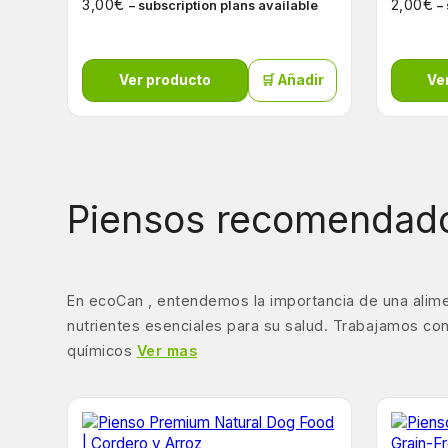
€
€
3,00
2,00
– subscription plans available
–
Ver producto
🛒 Añadir
Ve
Piensos recomendado
En ecoCan , entendemos la importancia de una alime
nutrientes esenciales para su salud. Trabajamos con
químicos
Ver mas