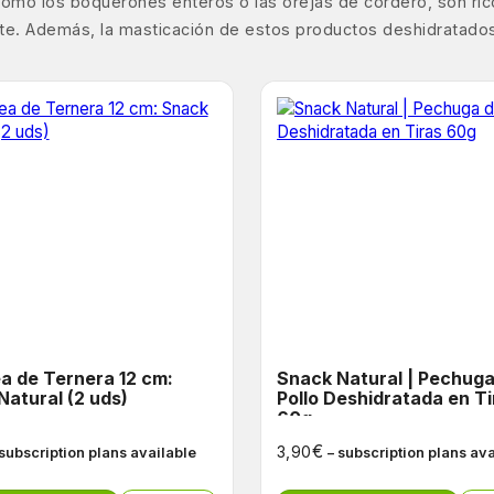
s, como los boquerones enteros o las orejas de cordero, son ri
nte. Además, la masticación de estos productos deshidratados
a de Ternera 12 cm:
Snack Natural | Pechuga de
Natural (2 uds)
Pollo Deshidratada en Ti
60g
€
3,90
 subscription plans available
– subscription plans av