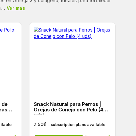
cos en Omega 3 y colágeno, ideales para fortalecer
...
Ver mas
Snack Natural para Perros |
ras
Orejas de Conejo con Pelo (4
uds)
€
2,50
ailable
– subscription plans available