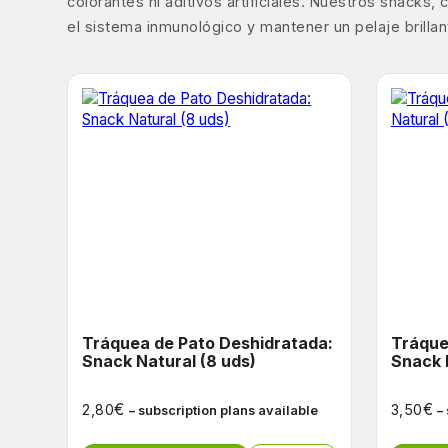
colorantes ni aditivos artificiales. Nuestros snack
el sistema inmunológico y mantener un pelaje brilla
Tráquea de Pato Deshidratada:
Tráque
Snack Natural (8 uds)
Snack 
€
€
2,80
3,50
– subscription plans available
–