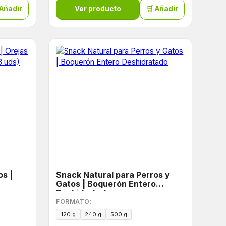
 Añadir
Ver producto
🛒 Añadir
os |
Snack Natural para Perros y
Gatos | Boquerón Entero
Deshidratado
FORMATO:
120 g
240 g
500 g