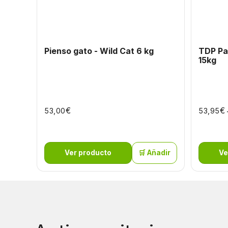
Pienso gato - Wild Cat 6 kg
TDP Pac
15kg
€
€
53,00
53,95
Ver producto
🛒 Añadir
Ve