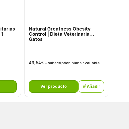
itarias
Natural Greatness Obesity
Natur
 1
Control | Dieta Veterinaria
Gastr
Gatos
€
49,54
50,66
– subscription plans available
Ver producto
🛒 Añadir