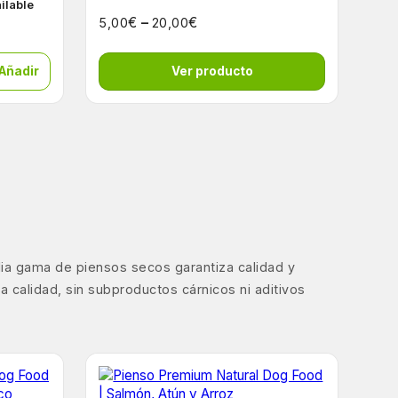
ailable
€
–
€
5,00
20,00
 Añadir
Ver producto
lia gama de piensos secos garantiza calidad y
 calidad, sin subproductos cárnicos ni aditivos