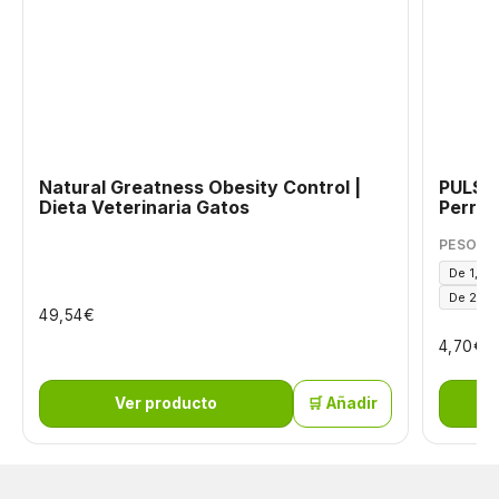
Natural Greatness Obesity Control |
PULSIX
Dieta Veterinaria Gatos
Perros
PESO DE
De 1,5 a
De 25 a
€
49,54
€
4,70
Ver producto
🛒 Añadir