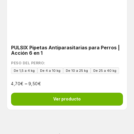
PULSIX Pipetas Antiparasitarias para Perros |
Acción 6 en 1
PESO DEL PERRO:
De 1,5 a 4 kg
De 4 a 10 kg
De 10 a 25 kg
De 25 a 40 kg
–
€
€
4,70
9,50
Ver producto