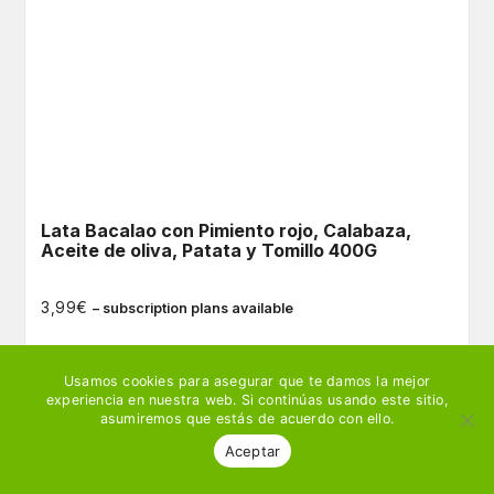
Lata Bacalao con Pimiento rojo, Calabaza,
Aceite de oliva, Patata y Tomillo 400G
€
3,99
– subscription plans available
Ver producto
🛒 Añadir
Usamos cookies para asegurar que te damos la mejor
experiencia en nuestra web. Si continúas usando este sitio,
asumiremos que estás de acuerdo con ello.
Aceptar