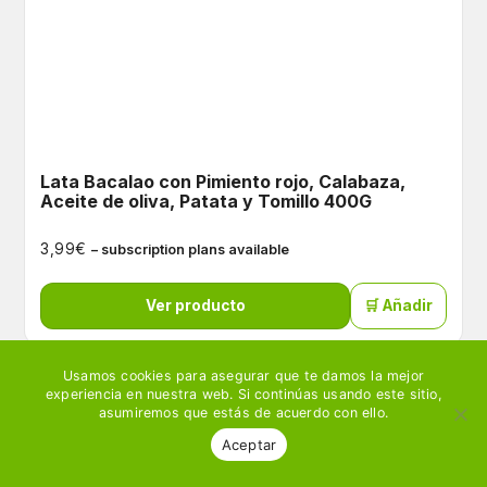
Lata Bacalao con Pimiento rojo, Calabaza,
Aceite de oliva, Patata y Tomillo 400G
€
3,99
– subscription plans available
Ver producto
🛒 Añadir
Usamos cookies para asegurar que te damos la mejor
experiencia en nuestra web. Si continúas usando este sitio,
asumiremos que estás de acuerdo con ello.
Aceptar