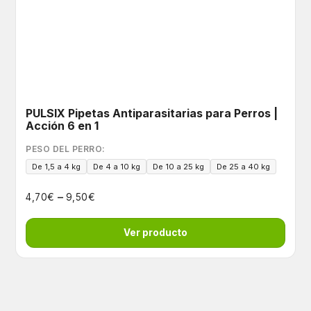
PULSIX Pipetas Antiparasitarias para Perros |
Acción 6 en 1
PESO DEL PERRO:
De 1,5 a 4 kg
De 4 a 10 kg
De 10 a 25 kg
De 25 a 40 kg
–
€
€
4,70
9,50
Ver producto