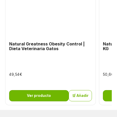
Natural Greatness Obesity Control |
Natura
Dieta Veterinaria Gatos
KG
€
€
49,54
50,66
Ver producto
🛒 Añadir