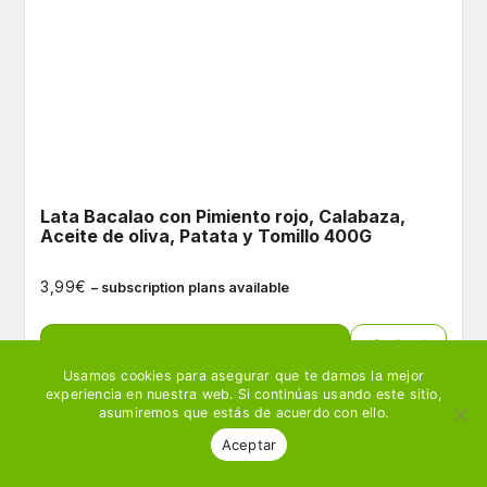
Lata Bacalao con Pimiento rojo, Calabaza,
Aceite de oliva, Patata y Tomillo 400G
€
3,99
– subscription plans available
Ver producto
🛒 Añadir
Usamos cookies para asegurar que te damos la mejor
experiencia en nuestra web. Si continúas usando este sitio,
asumiremos que estás de acuerdo con ello.
Aceptar