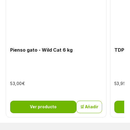
Pienso gato - Wild Cat 6 kg
TDP Pa
€
€
53,00
53,95
Ver producto
🛒 Añadir