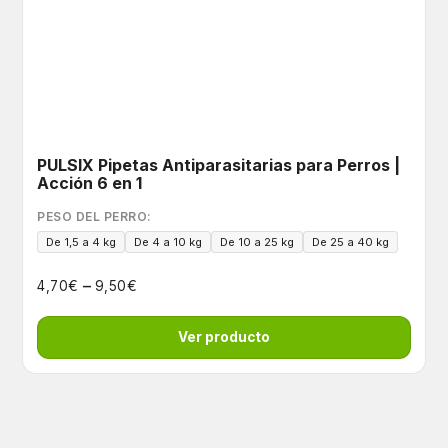
PULSIX Pipetas Antiparasitarias para Perros |
Acción 6 en 1
PESO DEL PERRO:
De 1,5 a 4 kg
De 4 a 10 kg
De 10 a 25 kg
De 25 a 40 kg
–
€
€
4,70
9,50
Ver producto