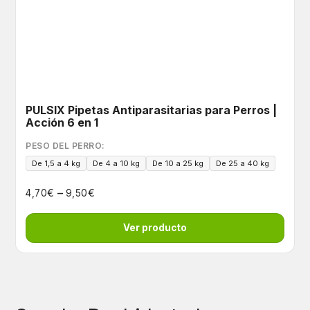
PULSIX Pipetas Antiparasitarias para Perros |
Acción 6 en 1
PESO DEL PERRO:
De 1,5 a 4 kg
De 4 a 10 kg
De 10 a 25 kg
De 25 a 40 kg
–
€
€
4,70
9,50
Ver producto