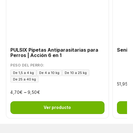
PULSIX Pipetas Antiparasitarias para
Senior 
Perros | Acción 6 en 1
PESO DEL PERRO:
De 1,5 a 4 kg
De 4 a 10 kg
De 10 a 25 kg
De 25 a 40 kg
€
51,95
–
€
€
4,70
9,50
Ver producto