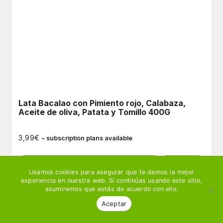
Lata Bacalao con Pimiento rojo, Calabaza,
Aceite de oliva, Patata y Tomillo 400G
€
3,99
– subscription plans available
Ver producto
🛒 Añadir
Usamos cookies para asegurar que te damos la mejor
experiencia en nuestra web. Si continúas usando este sitio,
asumiremos que estás de acuerdo con ello.
Aceptar