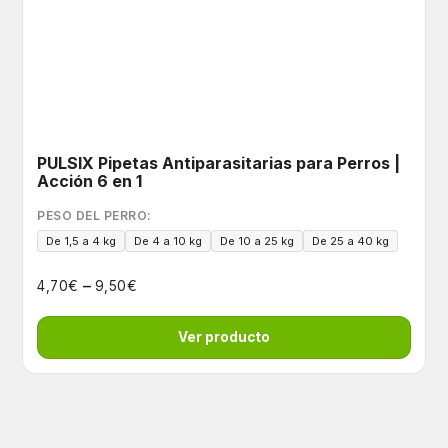
PULSIX Pipetas Antiparasitarias para Perros |
Acción 6 en 1
PESO DEL PERRO:
De 1,5 a 4 kg
De 4 a 10 kg
De 10 a 25 kg
De 25 a 40 kg
–
€
€
4,70
9,50
Ver producto