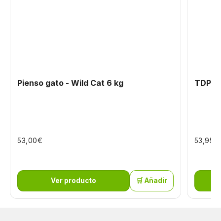
Pienso gato - Wild Cat 6 kg
TDP Pa
€
€
53,00
53,95
Ver producto
🛒 Añadir