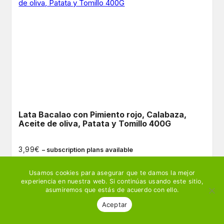
Lata Bacalao con Pimiento rojo, Calabaza,
Aceite de oliva, Patata y Tomillo 400G
€
3,99
– subscription plans available
Usamos cookies para asegurar que te damos la mejor
Ver producto
🛒 Añadir
experiencia en nuestra web. Si continúas usando este sitio,
asumiremos que estás de acuerdo con ello.
Aceptar