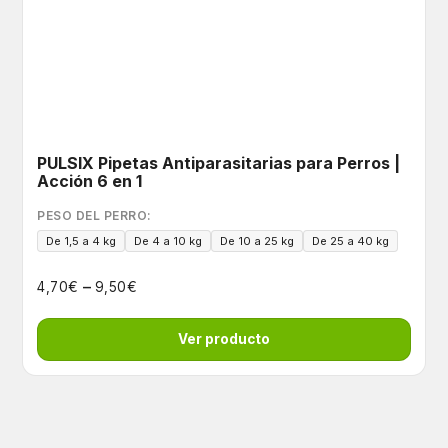
PULSIX Pipetas Antiparasitarias para Perros |
Acción 6 en 1
PESO DEL PERRO:
De 1,5 a 4 kg
De 4 a 10 kg
De 10 a 25 kg
De 25 a 40 kg
–
€
€
4,70
9,50
Ver producto