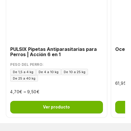
PULSIX Pipetas Antiparasitarias para
Oceani
Perros | Acción 6 en 1
PESO DEL PERRO:
De 1,5 a 4 kg
De 4 a 10 kg
De 10 a 25 kg
De 25 a 40 kg
€
61,95
–
€
€
4,70
9,50
Ver producto