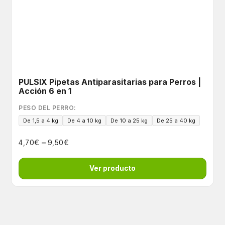
PULSIX Pipetas Antiparasitarias para Perros |
Acción 6 en 1
PESO DEL PERRO:
De 1,5 a 4 kg
De 4 a 10 kg
De 10 a 25 kg
De 25 a 40 kg
–
€
€
4,70
9,50
Ver producto