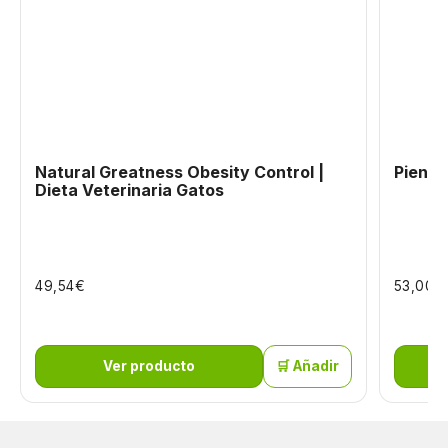
Natural Greatness Obesity Control |
Pienso
Dieta Veterinaria Gatos
€
€
49,54
53,00
Ver producto
🛒 Añadir