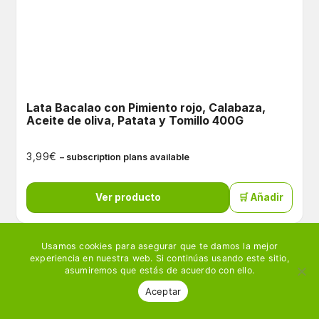
Lata Bacalao con Pimiento rojo, Calabaza,
Aceite de oliva, Patata y Tomillo 400G
€
3,99
– subscription plans available
Ver producto
🛒 Añadir
Usamos cookies para asegurar que te damos la mejor
experiencia en nuestra web. Si continúas usando este sitio,
asumiremos que estás de acuerdo con ello.
Aceptar