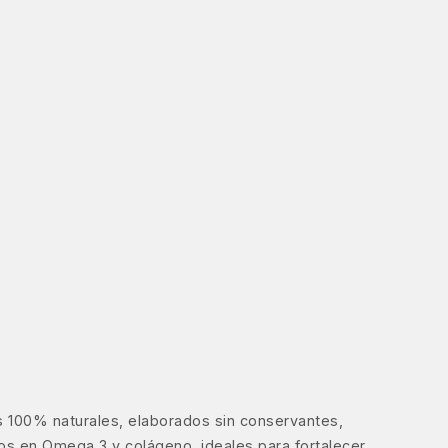
 100% naturales, elaborados sin conservantes,
cos en Omega 3 y colágeno, ideales para fortalecer