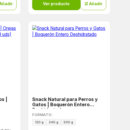
 Añadir
Ver producto
🛒 Añadir
os |
Snack Natural para Perros y
Gatos | Boquerón Entero
Deshidratado
FORMATO:
120 g
240 g
500 g