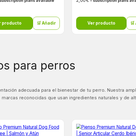
€
2,00
 subscription plans available
– subscription plans av
r producto
🛒 Añadir
Ver producto
🛒
s para perros
ntación adecuada para el bienestar de tu perro. Nuestra amp
 marcas reconocidas que usan ingredientes naturales y de alta