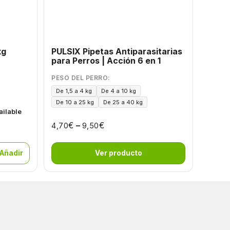
kg
PULSIX Pipetas Antiparasitarias
Ocean
para Perros | Acción 6 en 1
PESO DEL PERRO:
De 1,5 a 4 kg
De 4 a 10 kg
De 10 a 25 kg
De 25 a 40 kg
61,95
ailable
€
–
€
4,70
9,50
 Añadir
Ver producto