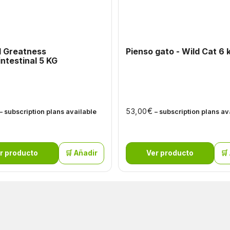
l Greatness
Pienso gato - Wild Cat 6 
ntestinal 5 KG
€
53,00
– subscription plans available
– subscription plans av
r producto
🛒 Añadir
Ver producto
🛒