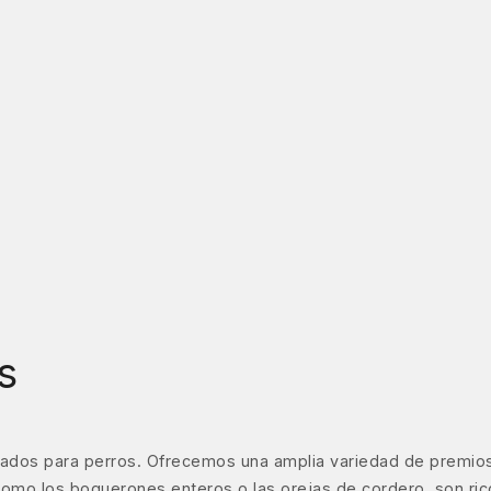
s
ados para perros. Ofrecemos una amplia variedad de premios
s, como los boquerones enteros o las orejas de cordero, son ri