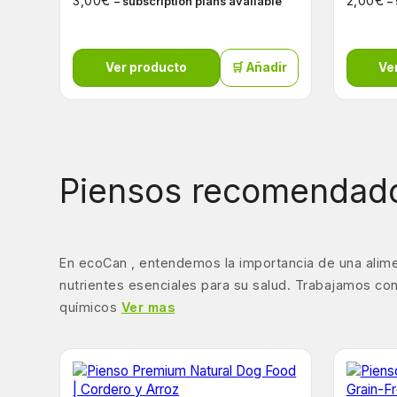
€
€
3,00
2,00
– subscription plans available
–
Ver producto
🛒 Añadir
Ve
Piensos recomendado
En ecoCan , entendemos la importancia de una alime
nutrientes esenciales para su salud. Trabajamos con
químicos
Ver mas