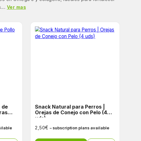
...
Ver mas
Snack Natural para Perros |
ras
Orejas de Conejo con Pelo (4
uds)
€
2,50
ailable
– subscription plans available