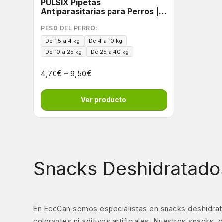
PULSIX Pipetas
Antiparasitarias para Perros |
Acción 6 en 1
PESO DEL PERRO:
De 1,5 a 4 kg
De 4 a 10 kg
De 10 a 25 kg
De 25 a 40 kg
€
–
€
4,70
9,50
Ver producto
Snacks Deshidratado
En EcoCan somos especialistas en snacks deshidrat
colorantes ni aditivos artificiales. Nuestros snack