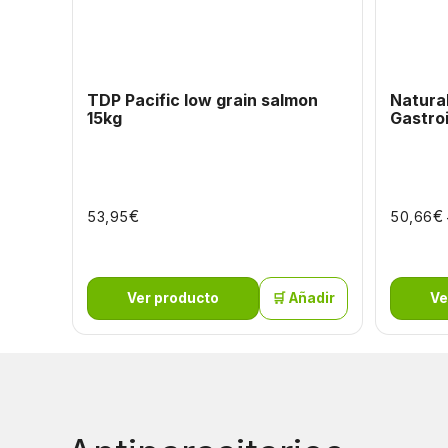
TDP Pacific low grain salmon
Natura
15kg
Gastroi
€
€
53,95
50,66
Ver producto
🛒 Añadir
Ve