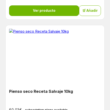
Ver producto
🛒 Añadir
Pienso seco Receta Salvaje 10kg
€
60,03
– subscription plans available