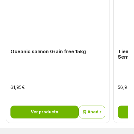
Oceanic salmon Grain free 15kg
Tiempo
Sensit
€
€
61,95
56,95
Ver producto
🛒 Añadir