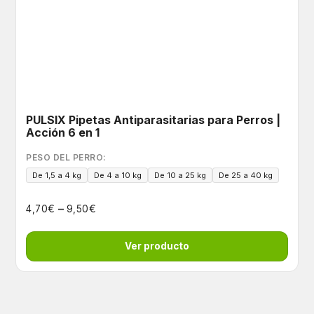
PULSIX Pipetas Antiparasitarias para Perros |
Acción 6 en 1
PESO DEL PERRO:
De 1,5 a 4 kg
De 4 a 10 kg
De 10 a 25 kg
De 25 a 40 kg
–
€
€
4,70
9,50
Ver producto