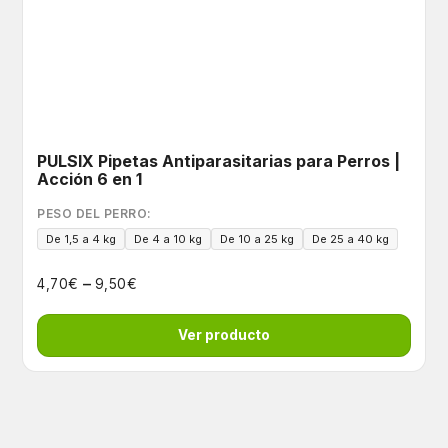
PULSIX Pipetas Antiparasitarias para Perros |
Acción 6 en 1
PESO DEL PERRO:
De 1,5 a 4 kg
De 4 a 10 kg
De 10 a 25 kg
De 25 a 40 kg
–
€
€
4,70
9,50
Ver producto