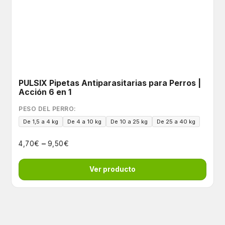
PULSIX Pipetas Antiparasitarias para Perros |
Acción 6 en 1
PESO DEL PERRO:
De 1,5 a 4 kg
De 4 a 10 kg
De 10 a 25 kg
De 25 a 40 kg
–
€
€
4,70
9,50
Ver producto