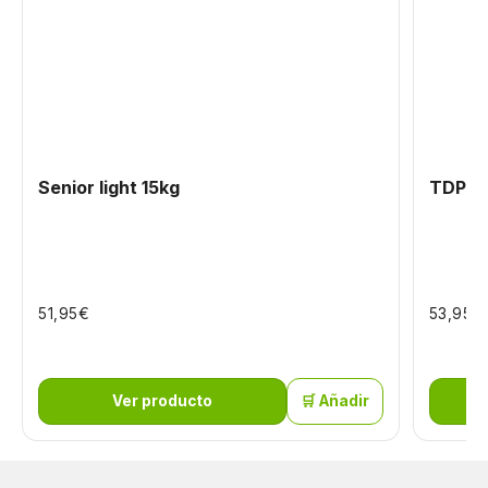
Senior light 15kg
TDP Pa
€
€
51,95
53,95
Ver producto
🛒 Añadir