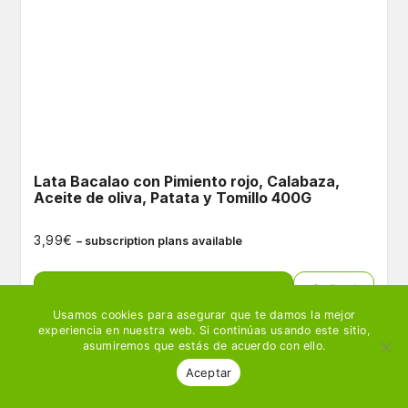
Lata Bacalao con Pimiento rojo, Calabaza,
Aceite de oliva, Patata y Tomillo 400G
€
3,99
– subscription plans available
Ver producto
🛒 Añadir
Usamos cookies para asegurar que te damos la mejor
experiencia en nuestra web. Si continúas usando este sitio,
asumiremos que estás de acuerdo con ello.
Aceptar