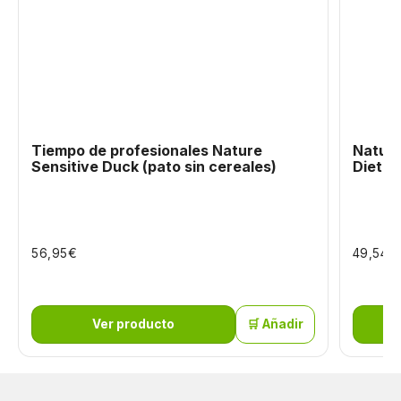
Tiempo de profesionales Nature
Natura
Sensitive Duck (pato sin cereales)
Dieta 
€
€
56,95
49,54
Ver producto
🛒 Añadir