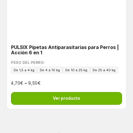
PULSIX Pipetas Antiparasitarias para Perros |
Acción 6 en 1
PESO DEL PERRO:
De 1,5 a 4 kg
De 4 a 10 kg
De 10 a 25 kg
De 25 a 40 kg
–
€
€
4,70
9,50
Ver producto