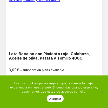
Lata Bacalao con Pimiento rojo, Calabaza,
Aceite de oliva, Patata y Tomillo 400G
€
3,99
– subscription plans available
Ver producto
🛒 Añadir
Usamos cookies para asegurar que te damos la mejor
experiencia en nuestra web. Si continúas usando este sitio,
asumiremos que estás de acuerdo con ello.
Aceptar