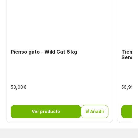
Pienso gato - Wild Cat 6 kg
Tiempo
Sensit
€
€
53,00
56,95
Ver producto
🛒 Añadir