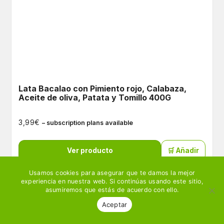
Lata Bacalao con Pimiento rojo, Calabaza,
Aceite de oliva, Patata y Tomillo 400G
€
3,99
– subscription plans available
Ver producto
🛒 Añadir
Usamos cookies para asegurar que te damos la mejor
experiencia en nuestra web. Si continúas usando este sitio,
asumiremos que estás de acuerdo con ello.
Aceptar