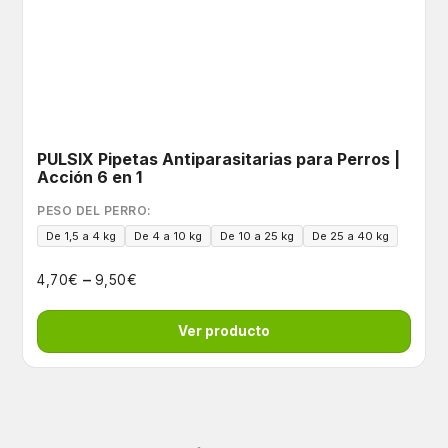
PULSIX Pipetas Antiparasitarias para Perros |
Acción 6 en 1
PESO DEL PERRO:
De 1,5 a 4 kg
De 4 a 10 kg
De 10 a 25 kg
De 25 a 40 kg
–
€
€
4,70
9,50
Ver producto