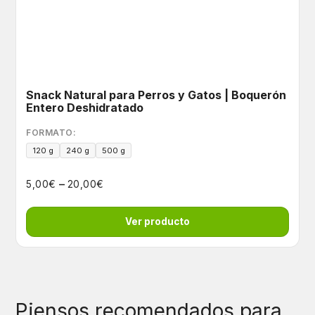
Snack Natural para Perros y Gatos | Boquerón
Entero Deshidratado
FORMATO:
120 g
240 g
500 g
–
€
€
5,00
20,00
Ver producto
Piensos recomendados para