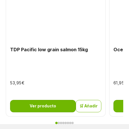
TDP Pacific low grain salmon 15kg
Oceani
€
€
53,95
61,95
Ver producto
🛒 Añadir