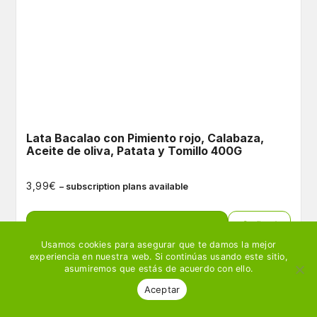
Lata Bacalao con Pimiento rojo, Calabaza,
Aceite de oliva, Patata y Tomillo 400G
€
3,99
– subscription plans available
Ver producto
🛒 Añadir
Usamos cookies para asegurar que te damos la mejor
experiencia en nuestra web. Si continúas usando este sitio,
asumiremos que estás de acuerdo con ello.
Aceptar