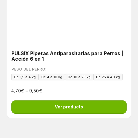
PULSIX Pipetas Antiparasitarias para Perros |
Acción 6 en 1
PESO DEL PERRO:
De 1,5 a 4 kg
De 4 a 10 kg
De 10 a 25 kg
De 25 a 40 kg
–
€
€
4,70
9,50
Ver producto