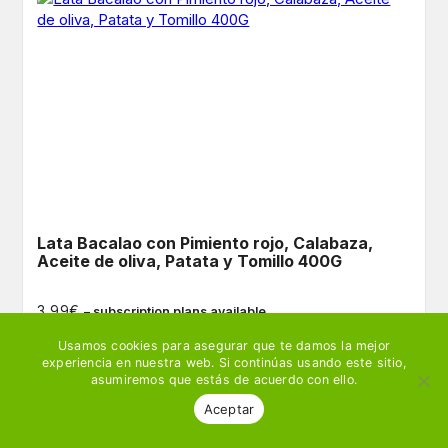
Lata Bacalao con Pimiento rojo, Calabaza,
Aceite de oliva, Patata y Tomillo 400G
€
3,99
– subscription plans available
Usamos cookies para asegurar que te damos la mejor
experiencia en nuestra web. Si continúas usando este sitio,
Ver producto
🛒 Añadir
asumiremos que estás de acuerdo con ello.
Aceptar