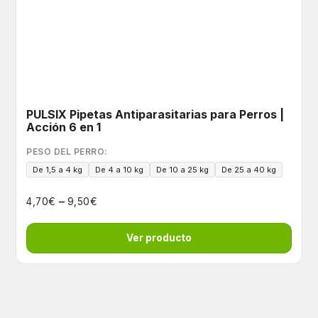
PULSIX Pipetas Antiparasitarias para Perros |
Acción 6 en 1
PESO DEL PERRO:
De 1,5 a 4 kg
De 4 a 10 kg
De 10 a 25 kg
De 25 a 40 kg
–
€
€
4,70
9,50
Ver producto