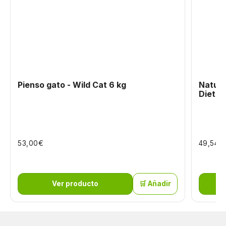
Pienso gato - Wild Cat 6 kg
Natura
Dieta 
€
€
53,00
49,54
Ver producto
🛒 Añadir