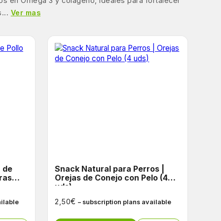
cos en Omega 3 y colágeno, ideales para fortalecer
...
Ver mas
Snack Natural para Perros |
ras
Orejas de Conejo con Pelo (4
uds)
€
2,50
ailable
– subscription plans available