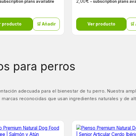
€
2,00
 subscription plans available
– subscription plans av
r producto
🛒 Añadir
Ver producto
🛒
s para perros
ntación adecuada para el bienestar de tu perro. Nuestra amp
 marcas reconocidas que usan ingredientes naturales y de alta