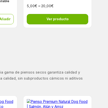
ailable
€
–
€
5,00
20,00
 Añadir
Ver producto
lia gama de piensos secos garantiza calidad y
 calidad, sin subproductos cárnicos ni aditivos