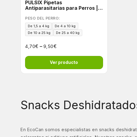
PULSIX Pipetas
Antiparasitarias para Perros |
Acción 6 en 1
PESO DEL PERRO:
De 1,5 a 4 kg
De 4 a 10 kg
De 10 a 25 kg
De 25 a 40 kg
€
–
€
4,70
9,50
Ver producto
Snacks Deshidratado
En EcoCan somos especialistas en snacks deshidrat