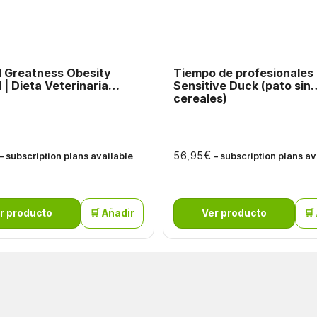
l Greatness Obesity
Tiempo de profesionales
ria
Sensitive Duck (pato sin
cereales)
€
56,95
– subscription plans available
– subscription plans av
r producto
🛒 Añadir
Ver producto
🛒