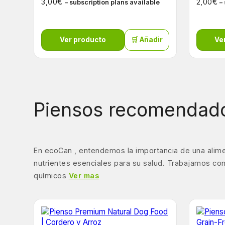
€
€
3,00
2,00
– subscription plans available
–
Ver producto
🛒 Añadir
Ve
Piensos recomendado
En ecoCan , entendemos la importancia de una alime
nutrientes esenciales para su salud. Trabajamos con
químicos
Ver mas