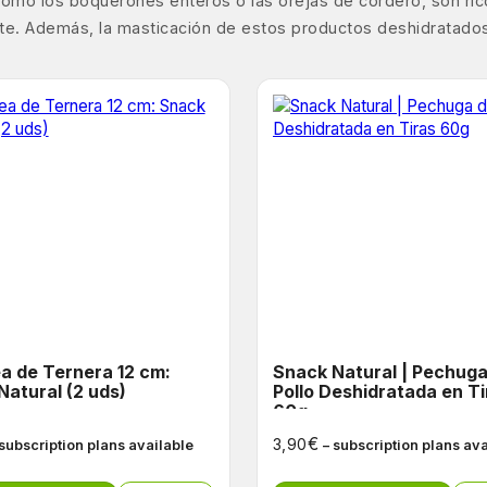
s, como los boquerones enteros o las orejas de cordero, son ri
nte. Además, la masticación de estos productos deshidratados
a de Ternera 12 cm:
Snack Natural | Pechuga de
Natural (2 uds)
Pollo Deshidratada en Ti
60g
€
3,90
 subscription plans available
– subscription plans av