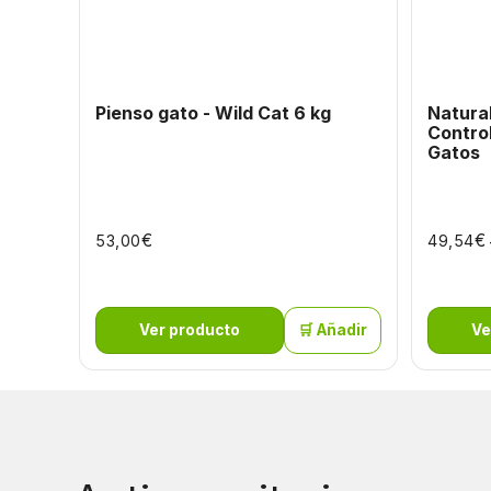
Pienso gato - Wild Cat 6 kg
Natura
Control | Dieta Veterina
Gatos
€
€
53,00
49,54
Ver producto
🛒 Añadir
Ve