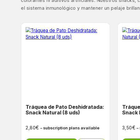
colorantes ni aditivos artificiales. Nuestros snack
el sistema inmunológico y mantener un pelaje brilla
Tráquea de Pato Deshidratada:
Tráque
Snack Natural (8 uds)
Snack 
€
€
2,80
3,50
– subscription plans available
–