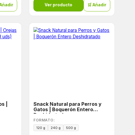
 Añadir
Ver producto
🛒 Añadir
os |
Snack Natural para Perros y
Gatos | Boquerón Entero
Deshidratado
FORMATO:
120 g
240 g
500 g