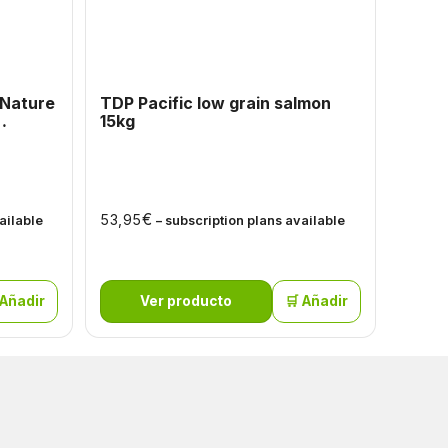
 Nature
TDP Pacific low grain salmon
PULSI
15kg
para 
PESO 
De 1,5
De 10 
€
53,95
ailable
– subscription plans available
€
4,70
 Añadir
Ver producto
🛒 Añadir