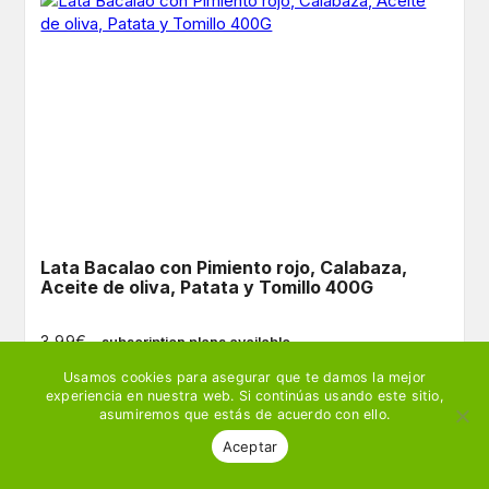
Lata Bacalao con Pimiento rojo, Calabaza,
Aceite de oliva, Patata y Tomillo 400G
€
3,99
– subscription plans available
Usamos cookies para asegurar que te damos la mejor
experiencia en nuestra web. Si continúas usando este sitio,
Ver producto
🛒 Añadir
asumiremos que estás de acuerdo con ello.
Aceptar