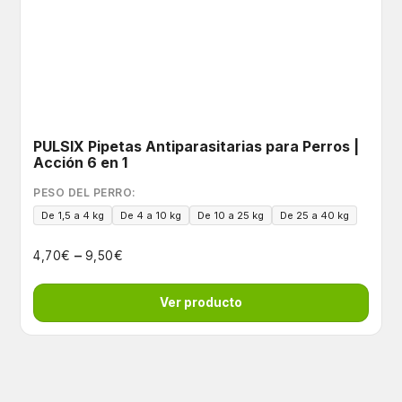
PULSIX Pipetas Antiparasitarias para Perros |
Acción 6 en 1
PESO DEL PERRO:
De 1,5 a 4 kg
De 4 a 10 kg
De 10 a 25 kg
De 25 a 40 kg
–
€
€
4,70
9,50
Ver producto