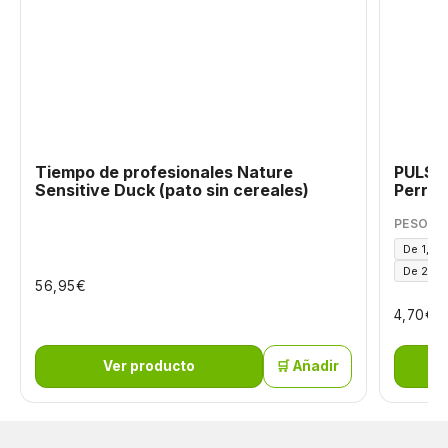
Tiempo de profesionales Nature
PULSIX
Sensitive Duck (pato sin cereales)
Perros
PESO DE
De 1,5 a
De 25 a
€
56,95
€
4,70
Ver producto
🛒 Añadir