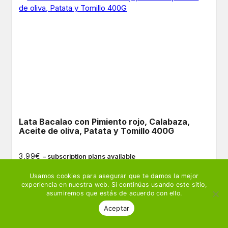
Lata Bacalao con Pimiento rojo, Calabaza,
Aceite de oliva, Patata y Tomillo 400G
€
3,99
– subscription plans available
Usamos cookies para asegurar que te damos la mejor
experiencia en nuestra web. Si continúas usando este sitio,
Ver producto
🛒 Añadir
asumiremos que estás de acuerdo con ello.
Aceptar