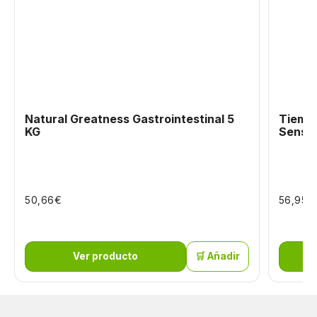
Natural Greatness Gastrointestinal 5
Tiempo
KG
Sensit
€
€
50,66
56,95
Ver producto
🛒 Añadir