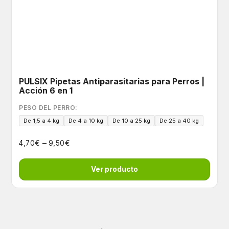
PULSIX Pipetas Antiparasitarias para Perros |
Acción 6 en 1
PESO DEL PERRO:
De 1,5 a 4 kg
De 4 a 10 kg
De 10 a 25 kg
De 25 a 40 kg
–
€
€
4,70
9,50
Ver producto